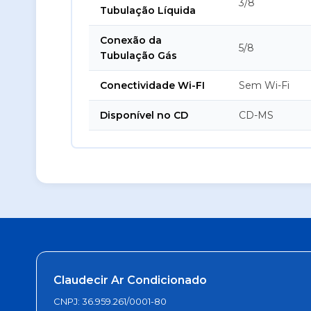
3/8
Tubulação Líquida
Conexão da
5/8
Tubulação Gás
Conectividade Wi-FI
Sem Wi-Fi
Disponível no CD
CD-MS
Claudecir Ar Condicionado
CNPJ: 36.959.261/0001-80