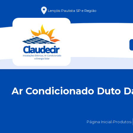
Lençóis Paulista SP e Região
Ar Condicionado Duto Da
›
›
Página Inicial
Produtos