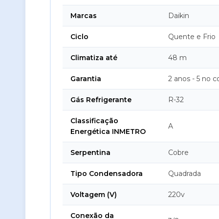
Marcas
Daikin
Ciclo
Quente e Frio
Climatiza até
48 m
Garantia
2 anos - 5 no 
Gás Refrigerante
R-32
Classificação
A
Energética INMETRO
Serpentina
Cobre
Tipo Condensadora
Quadrada
Voltagem (V)
220v
Conexão da