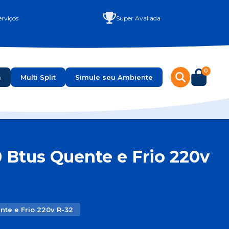
rviços
Super Avaliada
0
a
Multi Split
Simule seu Ambiente
 Btus Quente e Frio 220v
nte e Frio 220v R-32