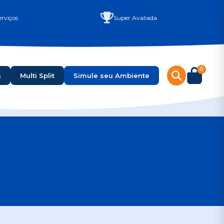
rviços
Super Avaliada
0
a
Multi Split
Simule seu Ambiente