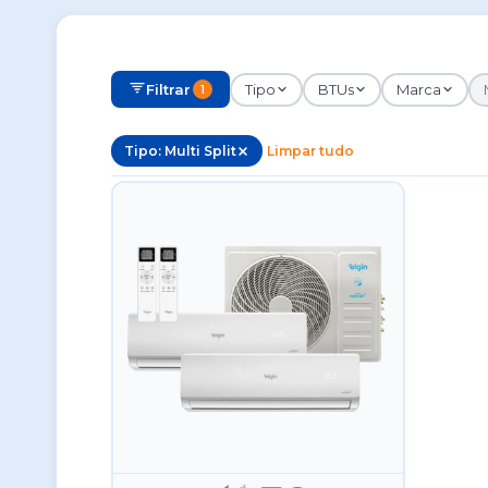
Filtrar
Tipo
BTUs
Marca
1
Tipo: Multi Split
Limpar tudo