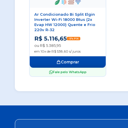
Ar Condicionado Bi Split Elgin
Inverter Wi-Fi 18000 Btus (2x
Evap HW 12000) Quente e Frio
220v R-32
R$ 5.116,65
-5% PIX
ou R$ 5.385,95
em 10x de R$ 538,60 s/ juros
Comprar
Fale pelo WhatsApp