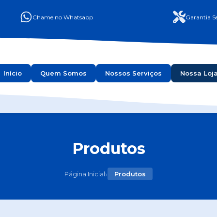
Chame no Whatsapp
Garantia Se
Início
Quem Somos
Nossos Serviços
Nossa Loj
Produtos
›
Página Inicial
Produtos