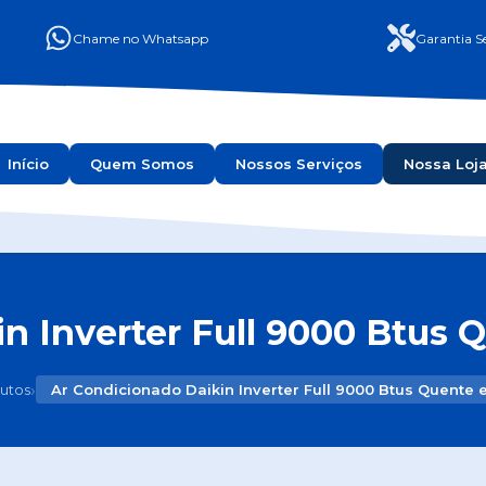
Chame no Whatsapp
Garantia Se
Início
Quem Somos
Nossos Serviços
Nossa Loj
n Inverter Full 9000 Btus Q
›
utos
Ar Condicionado Daikin Inverter Full 9000 Btus Quente e