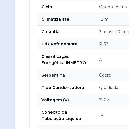
Ciclo
Quente e Frio
Climatiza até
12 m
Garantia
2 anos - 10 no
Gás Refrigerante
R-32
Classificação
A
Energética INMETRO
Serpentina
Cobre
Tipo Condensadora
Quadrada
Voltagem (V)
220v
Conexão da
1/4
Tubulação Líquida