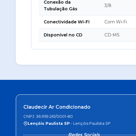
Conexão da
3/8
Tubulação Gás
Conectividade Wi-FI
Com Wi-Fi
Disponível no CD
CD-MS
Claudecir Ar Condicionado
CNPJ: 36.959.261/0001-80
Lençóis Paulista SP
- Lençóis Paulista SP
Redes Sociais