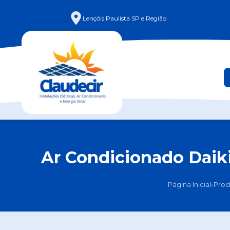
Lençóis Paulista SP e Região
Ar Condicionado Daiki
›
Página Inicial
Prod