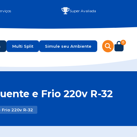
rviços
Super Avaliada
0
a
Multi Split
Simule seu Ambiente
uente e Frio 220v R-32
 Frio 220v R-32