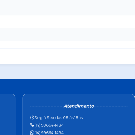
Atendimento
Seg à Sex das 08 às 18hs
(14) 99664-1484
(14) 99664-1484