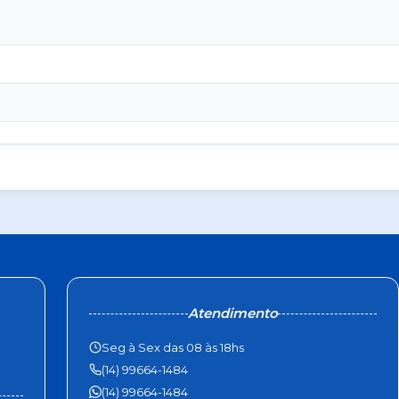
Atendimento
Seg à Sex das 08 às 18hs
(14) 99664-1484
(14) 99664-1484