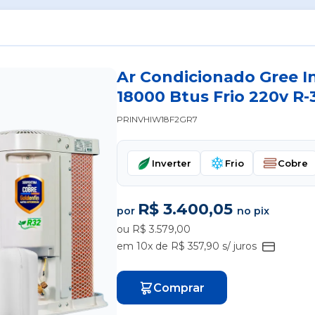
Ar Condicionado Gree I
18000 Btus Frio 220v R-
PRINVHIW18F2GR7
Inverter
Frio
Cobre
R$ 3.400,05
por
no pix
ou R$ 3.579,00
em 10x de R$ 357,90 s/ juros
Comprar