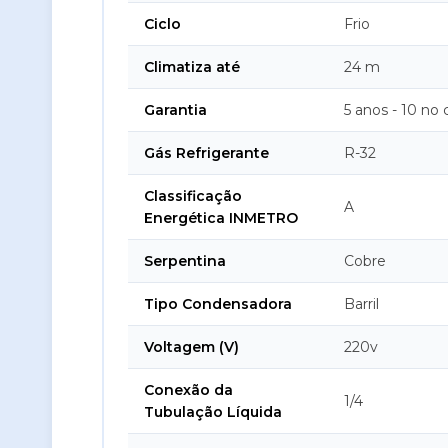
Ciclo
Frio
Climatiza até
24 m
Garantia
5 anos - 10 no
Gás Refrigerante
R-32
Classificação
A
Energética INMETRO
Serpentina
Cobre
Tipo Condensadora
Barril
Voltagem (V)
220v
Conexão da
1/4
Tubulação Líquida