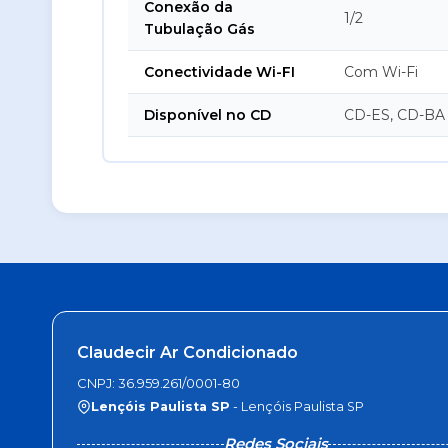
Conexão da
1/2
Tubulação Gás
Conectividade Wi-FI
Com Wi-Fi
Disponível no CD
CD-ES, CD-BA
Claudecir Ar Condicionado
CNPJ: 36.959.261/0001-80
Lençóis Paulista SP
- Lençóis Paulista SP
Redes Sociais