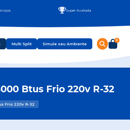
rviços
Super Avaliada
0
a
Multi Split
Simule seu Ambiente
000 Btus Frio 220v R-32
us Frio 220v R-32