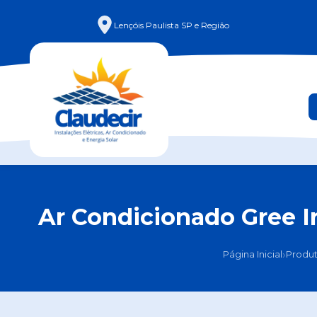
Lençóis Paulista SP e Região
Ar Condicionado Gree I
›
Página Inicial
Produ